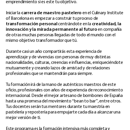
emprendimiento si es este tu objetivo.
Iniciar la
carrera de maestro pastelero
en el Culinary Institute
of Barcelona es empezar a construir tu proceso de
transformación personal
centrándote en la
creatividad, la
innovación y la mirada permanente al futuro
en compañía
de otras muchas personas llegadas de todo el mundo con el
mismo objetivo transformador que tú.
Durante casi un año compartirás esta experiencia de
aprendizaje y de vivencias con personas de muy distintas
nacionalidades, culturas, creencias e influencias, enriqueciéndote
mutuamente y creando lazos de amistad y de relaciones
profesionales que se mantendrán para siempre.
Tu formación irá de la mano de auténticos maestros de este
oficio, profesionales con años de experiencia de reconocimiento
internacional. Desde el mejor artesano de bombones de España
hasta una promesa del movimiento “bean to bar”, entre otros.
Tus docentes serán tus mentores durante tu maestría en
pastelería y repostería para empujarte cada día a alcanzar una
mejor versión de ti.
Este programa es la formación intensiva más completa y