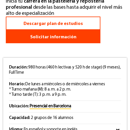
Inicia tu
carrera en la pastelería y repostería
profesional
desde las bases hasta adquirir el nivel más
alto de especialización
Descargar plan de estudios
Solicitar información
Duración:
980 horas (460 h lectivas y 520 h de stage) (9 meses),
Full Time
Horario:
De lunes a miércoles o de miércoles a viernes
* Turno mañana (M): 8 a. m. a 2 p. m.
* Turno tarde (T): 3 p. m. a 9 p. m.
Ubicación:
Presencial en Barcelona
Capacidad:
2 grupos de 16 alumnos
Idioma:
En español y soporte en inglés