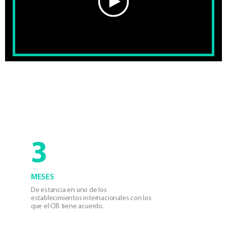
3
MESES
De estancia en uno de los
establecimientos internacionales con los
que el CIB tiene acuerdo.