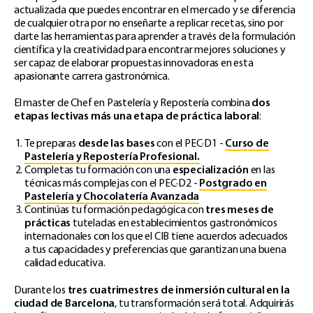
actualizada que puedes encontrar en el mercado y se diferencia
de cualquier otra por no enseñarte a replicar recetas, sino por
darte las herramientas para aprender a través de la formulación
científica y la creatividad para encontrar mejores soluciones y
ser capaz de elaborar propuestas innovadoras en esta
apasionante carrera gastronómica.
El master de Chef en Pastelería y Repostería combina
dos
etapas lectivas más una etapa de práctica laboral
:
Te preparas
desde las bases
con el PEC·D1 -
Curso de
Pastelería y Repostería Profesional.
Completas tu formación con una
especialización
en las
técnicas más complejas con el PEC·D2 -
Postgrado en
Pastelería y Chocolatería Avanzada
Continúas tu formación pedagógica con
tres meses de
prácticas
tuteladas en establecimientos gastronómicos
internacionales con los que el CIB tiene acuerdos adecuados
a tus capacidades y preferencias que garantizan una buena
calidad educativa.
Durante los
tres cuatrimestres de inmersión cultural en la
ciudad de Barcelona
, tu transformación será total. Adquirirás