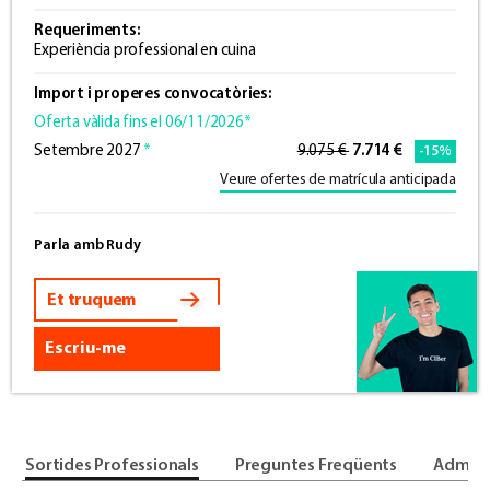
Requeriments:
Experiència professional en cuina
Import i properes convocatòries:
Oferta vàlida fins el 06/11/2026*
Setembre 2027
*
9.075 €
7.714 €
-15%
Veure ofertes de matrícula anticipada
Parla amb Rudy
Et truquem
Escriu-me
Sortides Professionals
Preguntes Freqüents
Admiss