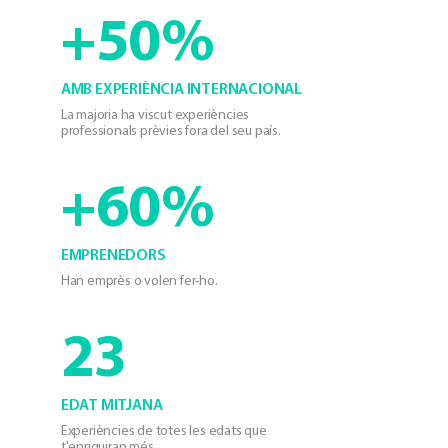
+50%
AMB EXPERIÈNCIA INTERNACIONAL
La majoria ha viscut experiències
professionals prèvies fora del seu país.
+60%
EMPRENEDORS
Han emprès o volen fer-ho.
23
EDAT MITJANA
Experiències de totes les edats que
t'enriquiran més.