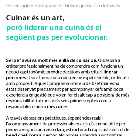
Presentació del programa de Lideratge i Gestió de Cuines
Cuinar és un art,
però liderar una cuina és el
següent pas per evolucionar.
Ser xef avui va molt més enllà de cuinar bé.
Qui aspira a
créixer professionalment ha de comprendre com funciona un
negoci gastronòmic, prendre decisions amb criteri,
liderar
persones
i transformar una cuina en un espai rendible, ordenat i
amb propòsit. Aquest programa intensiu de 6 setmanes ha
estat dissenyat precisament per acompanyar xefs amb poca
experiència en gestió que volen fer el salt cap a posicions de més
responsabilitat i afrontar els seus primers reptes com a
responsables d'una o més cuines.
A través de sessions pràctiques, experiències reals i
l'acompanyament de professionals en actiu, l'alumne obté per
primera vegada una visió clara, estructurada i aplicable del rol de
head chef com a gestor
. No només aprendrà a optimitzar