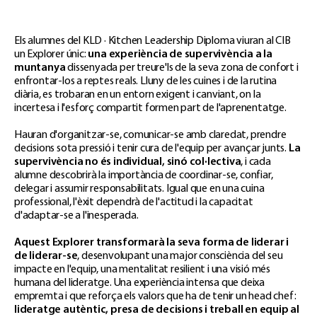
Els alumnes del KLD · Kitchen Leadership Diploma viuran al CIB
un Explorer únic:
una experiència de supervivència a la
muntanya
dissenyada per treure'ls de la seva zona de confort i
enfrontar-los a reptes reals. Lluny de les cuines i de la rutina
diària, es trobaran en un entorn exigent i canviant, on la
incertesa i l'esforç compartit formen part de l'aprenentatge.
Hauran d'organitzar-se, comunicar-se amb claredat, prendre
decisions sota pressió i tenir cura de l'equip per avançar junts.
La
supervivència no és individual, sinó col·lectiva
, i cada
alumne descobrirà la importància de coordinar-se, confiar,
delegar i assumir responsabilitats. Igual que en una cuina
professional, l'èxit dependrà de l'actitud i la capacitat
d'adaptar-se a l'inesperada.
Aquest Explorer transformarà la seva forma de liderar i
de liderar-se
, desenvolupant una major consciència del seu
impacte en l'equip, una mentalitat resilient i una visió més
humana del lideratge. Una experiència intensa que deixa
empremta i que reforça els valors que ha de tenir un head chef:
lideratge autèntic, presa de decisions i treball en equip al