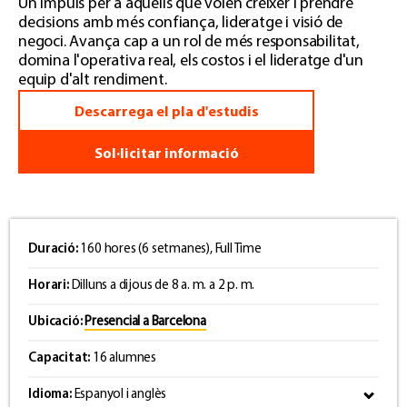
Un impuls per a aquells que volen créixer i prendre
decisions amb més confiança, lideratge i visió de
negoci. Avança cap a un rol de més responsabilitat,
domina l'operativa real, els costos i el lideratge d'un
equip d'alt rendiment.
Descarrega el pla d'estudis
Sol·licitar informació
Duració:
160 hores (6 setmanes), Full Time
Horari:
Dilluns a dijous de 8 a. m. a 2 p. m.
Ubicació:
Presencial a Barcelona
Capacitat:
16 alumnes
Idioma:
Espanyol i anglès