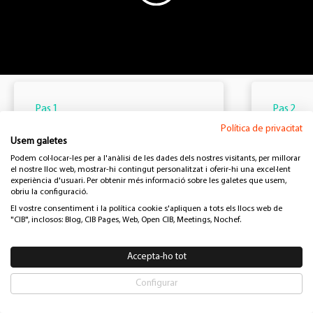
Pas 1
Pas 2
Emplenar el
Ass
Política de privacitat
Usem galetes
formulari de
amb
Podem col·locar-les per a l'anàlisi de les dades dels nostres visitants, per millorar
el nostre lloc web, mostrar-hi contingut personalitzat i oferir-hi una excel·lent
contacte
experiència d'usuari. Per obtenir més informació sobre les galetes que usem,
T'assig
obriu la configuració.
El primer pas és tan senzill com
que et tr
El vostre consentiment i la política cookie s'apliquen a tots els llocs web de
formulari de contacte
perquè un dels
s'encarr
"CIB", inclosos: Blog, CIB Pages, Web, Open CIB, Meetings, Nochef.
nostres assessors es posi en contacte
acompa
amb tu.
procés pe
Accepta-ho tot
dubtes
Configurar