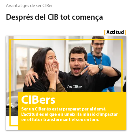
Avantatges de ser CIBer
Després
del CIB
tot comença
[
Actitud
]
CIBers
Ser un CIBer és estar preparat per al demà.
L'actitud és el que els uneix i la missió d'impactar
en el futur transformant el seu entorn.