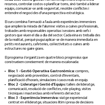
recursos, controlar costos o planificar torns, sinó també a liderar
equips, comunicar-se amb seguretat, resoldre conflictes i
entendre el negoci des d'una perspectiva estratègica.
El curs combina formació a l'aula amb experiències immersives
que amplien la mirada de l'alumne: visites a cuines professionals,
trobades amb responsables operatius i sessions amb xefs i
gestors que viuen el dia a dia del sector. Cada eina es treballa des
de la realitat, perquè pugui aplicar-se de manera immediata en
petits restaurants, cafeteries, col·lectivitats o cuines amb
estructures no gaire grans.
El programa s'organitza en quatre blocs progressius que
construeixen coneixement de manera escalonada:
Bloc 1 - Gestió Operativa Gastronòmica:
compres,
negociació amb proveídors, control d'inventaris,
planificació d'horaris, simulacions i casos reals en equip.
Bloc 2 - Lideratge i Gestió d'Equips:
tallers de lideratge,
comunicació, resolució de conflictes, role-playing, visites
tècniques i masterclass amb referents del sector.
Bloc 3 - Experiència Immersiva:
viatge experiencial
centrat en el lideratge, situacions lítim i presa de decisions